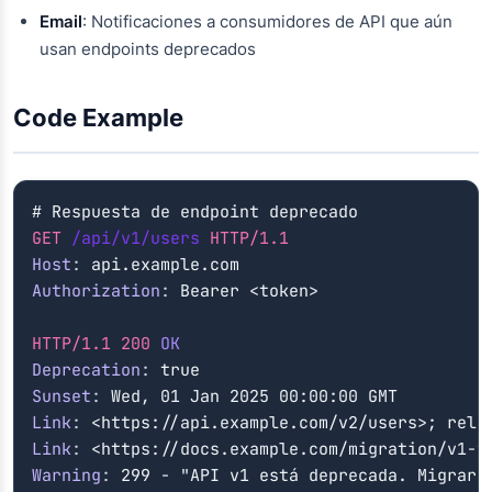
Email
: Notificaciones a consumidores de API que aún
usan endpoints deprecados
Code Example
GET
/api/v1/users
HTTP/1.1
Host
:
api.example.com
Authorization
:
Bearer <token>
HTTP/1.1
200
OK
Deprecation
:
true
Sunset
:
Wed, 01 Jan 2025 00:00:00 GMT
Link
:
<https://api.example.com/v2/users>; rel=
Link
:
<https://docs.example.com/migration/v1-t
Warning
:
299 - "API v1 está deprecada. Migrar 