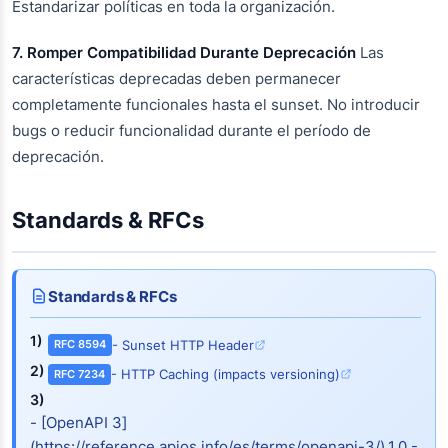
Estandarizar políticas en toda la organización.
7. Romper Compatibilidad Durante Deprecación
Las
características deprecadas deben permanecer
completamente funcionales hasta el sunset. No introducir
bugs o reducir funcionalidad durante el período de
deprecación.
Standards & RFCs
Standards & RFCs
1)
- Sunset HTTP Header
RFC 8594
2)
- HTTP Caching (impacts versioning)
RFC 7234
3)
- [OpenAPI 3]
(https://reference.apios.info/es/terms/openapi-3/).1.0 -