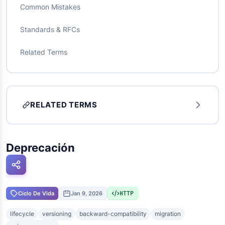
Common Mistakes
Standards & RFCs
Related Terms
RELATED TERMS
Deprecación
Ciclo De Vida
Jan 9, 2026
HTTP
lifecycle
versioning
backward-compatibility
migration