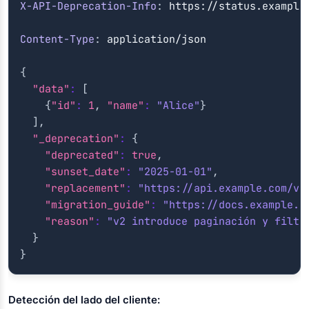
X-API-Deprecation-Info
:
https://status.example
Content-Type
:
application/json
{
"data"
:
[
{
"id"
:
1
,
"name"
:
"Alice"
}
]
,
"_deprecation"
:
{
"deprecated"
:
true
,
"sunset_date"
:
"2025-01-01"
,
"replacement"
:
"https://api.example.com/v2
"migration_guide"
:
"https://docs.example.c
"reason"
:
"v2 introduce paginación y filtr
}
}
Detección del lado del cliente: