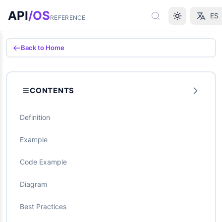
Ir al contenido principal
API
/OS
ES
REFERENCE
Back to Home
CONTENTS
Definition
Example
Code Example
Diagram
Best Practices