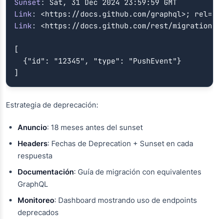
Sunset
:
Sat, 31 Dec 2024 23:59:59 GMT
Link
:
<https://docs.github.com/graphql>; rel="
Link
:
<https://docs.github.com/rest/migration>
[

  {"id": "12345", "type": "PushEvent"}

]
Estrategia de deprecación:
Anuncio
: 18 meses antes del sunset
Headers
: Fechas de Deprecation + Sunset en cada
respuesta
Documentación
: Guía de migración con equivalentes
GraphQL
Monitoreo
: Dashboard mostrando uso de endpoints
deprecados