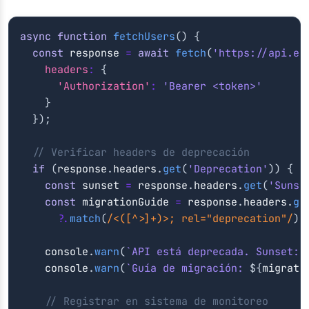
async
function
fetchUsers
(
)
{
const
 response 
=
await
fetch
(
'https://api.ex
headers
:
{
'Authorization'
:
'Bearer <token>'
}
}
)
;
// Verificar headers de deprecación
if
(
response
.
headers
.
get
(
'Deprecation'
)
)
{
const
 sunset 
=
 response
.
headers
.
get
(
'Sunse
const
 migrationGuide 
=
 response
.
headers
.
ge
?.
match
(
/
<([^>]+)>; rel="deprecation"
/
)
?
    console
.
warn
(
`
API está deprecada. Sunset: 
    console
.
warn
(
`
Guía de migración: 
${
migrati
// Registrar en sistema de monitoreo