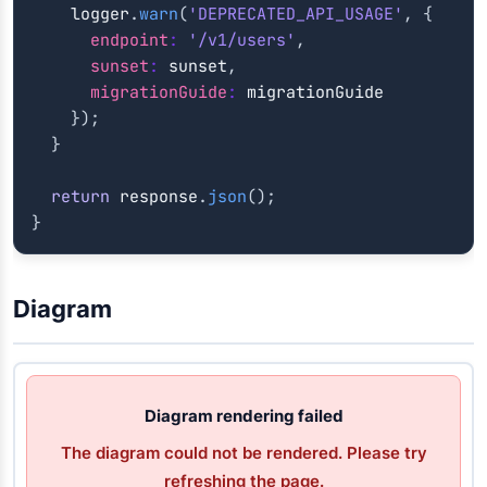
    logger
.
warn
(
'DEPRECATED_API_USAGE'
,
{
endpoint
:
'/v1/users'
,
sunset
:
 sunset
,
migrationGuide
:
 migrationGuide

}
)
;
}
return
 response
.
json
(
)
;
}
Diagram
Diagram rendering failed
The diagram could not be rendered. Please try
refreshing the page.